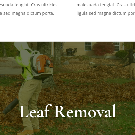
suada feugiat. Cras ultricies
malesuada feugiat. Cras ultri
la sed magna dictum porta.
ligula sed magna dictum por
Leaf Removal