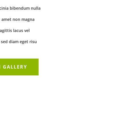
cinia bibendum nulla
it amet non magna
gittis lacus vel
sed diam eget risu
 GALLERY