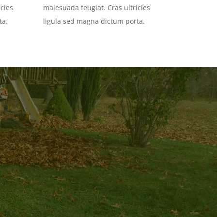
cies
malesuada feugiat. Cras ultricies
ta.
ligula sed magna dictum porta.