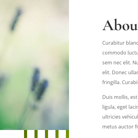
Abou
Curabitur bland
commodo luctus, 
sem nec elit. Nu
elit. Donec ul
fringilla. Curab
Duis mollis, es
ligula, eget lac
ultricies vehicu
metus auctor fri