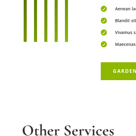

Aenean la

Blandit s

Vivamus sa

Maecenas 
GARDEN
Other Services