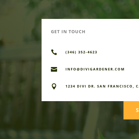
GET IN TOUCH

(346) 352-4623

INFO@DIVIGARDENER.COM

1234 DIVI DR. SAN FRANCISCO, C