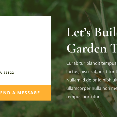
Let’s Bu
Garden T
Curabitur blandit tempus
luctus, nisi erat porttitor 
A 93522
Nullam id dolor id nibh ult
ullamcorper nulla non met
SEND A MESSAGE
tempus porttitor.