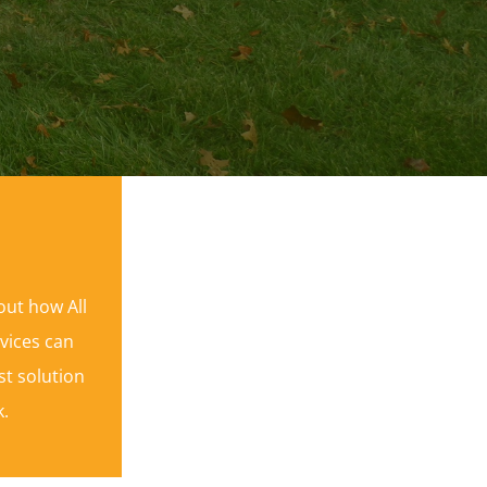
out how All
vices can
st solution
k.