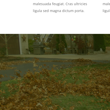
malesuada feugiat. Cras ultricies
male
ligula sed magna dictum porta.
ligu